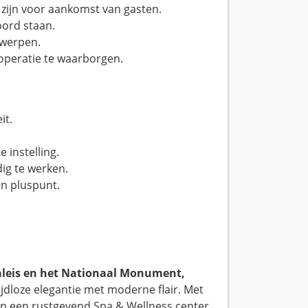
 zijn voor aankomst van gasten.
oord staan.
werpen.
operatie te waarborgen.
it.
instelling.
ig te werken.
en pluspunt.
Paleis en het Nationaal Monument,
dloze elegantie met moderne flair. Met
en een rustgevend Spa & Wellness center