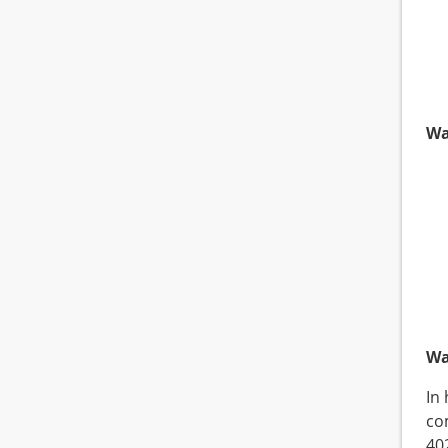
Wa
Wa
In
co
40