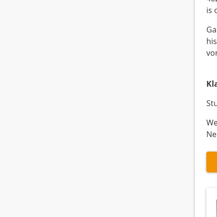
is
Ga
hi
vo
Kl
St
We
Ne