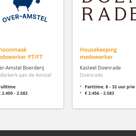
hoonmaak
Housekeeping
dewerker PT/FT
medewerker
er-Amstel Boerderij
Kasteel Doenrade
derkerk aan de Amstel
Doenrade
Fulltime
Parttime, 8 - 32 uur p/w
€ 2.450 - 2.582
€ 2.456 - 2.583