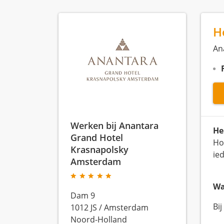
H
An
Werken bij Anantara
He
Grand Hotel
Ho
Krasnapolsky
ied
Amsterdam
Wa
Dam 9
Bi
1012 JS
/
Amsterdam
Noord-Holland