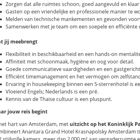
Zorgen dat alle ruimtes schoon, goed aangevuld en klaar
Gasten op een vriendelijke en professionele manier te w
Melden van technische mankementen en gevonden voor
Samenwerken met je team om een soepele en efficiënte 
t jij meebrengt
Flexibiliteit in beschikbaarheid en een hands-on mentalite
Affiniteit met schoonmaak, hygiëne en oog voor detail.
Goede communicatieve vaardigheden en een gastgerichte 
Efficiënt timemanagement en het vermogen om zelfstand
Ervaring in housekeeping binnen een 5-sterrenhotel is e
Vloeiend Engels; Nederlands is een pré.
Kennis van de Thaise cultuur is een pluspunt.
ar jouw reis begint
 het hart van Amsterdam, met
uitzicht op het Koninklijk 
mbineert Anantara Grand Hotel Krasnapolsky Amsterdam tij
2 stijlvolle kamers, meer dan 2.000 m² aan vergaderruimte 