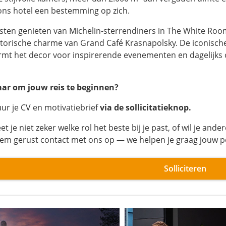
 ons hotel een bestemming op zich.
sten genieten van Michelin-sterrendiners in The White Room, 
storische charme van Grand Café Krasnapolsky. De iconisch
rmt het decor voor inspirerende evenementen en dagelijks o
aar om jouw reis te beginnen?
uur je CV en motivatiebrief
via de sollicitatieknop.
et je niet zeker welke rol het beste bij je past, of wil je a
em gerust contact met ons op — we helpen je graag jouw pe
Solliciteren