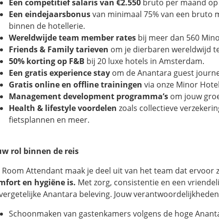
Een competitief salaris van €2.550
bruto per maand op 
Een eindejaarsbonus
van minimaal 75% van een bruto 
binnen de hotellerie.
Wereldwijde team member rates
bij meer dan 560 Mino
Friends & Family tarieven
om je dierbaren wereldwijd t
50% korting op F&B
bij 20 luxe hotels in Amsterdam.
Een gratis experience stay
om de Anantara guest journey
Gratis online en offline trainingen
via onze Minor Hotel
Management development programma’s
om jouw groe
Health & lifestyle voordelen
zoals collectieve verzeker
fietsplannen en meer.
uw rol binnen de reis
s Room Attendant maak je deel uit van het team dat ervoor 
mfort en hygiëne is.
Met zorg, consistentie en een vriendelij
vergetelijke Anantara beleving. Jouw verantwoordelijkheden
Schoonmaken van gastenkamers volgens de hoge Anant