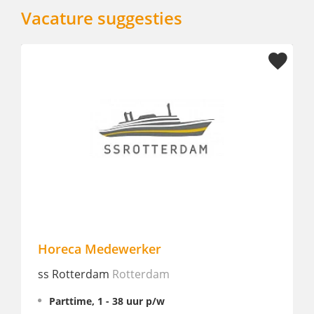
Vacature suggesties
Horeca Medewerker
F&B
ss Rotterdam
Rotterdam
Amst
Parttime, 1 - 38 uur p/w
St