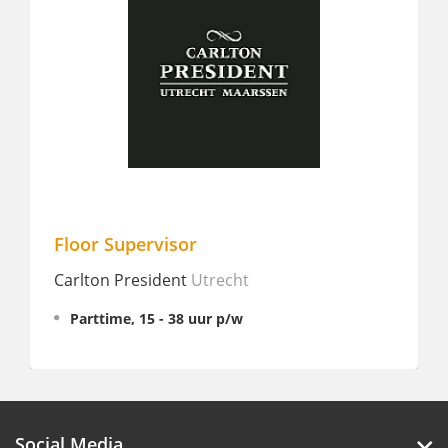
Floor Supervisor
Medewe
UURLOO
arlton President
Utrecht
Carlton 
Parttime, 15 - 38 uur p/w
Parttim