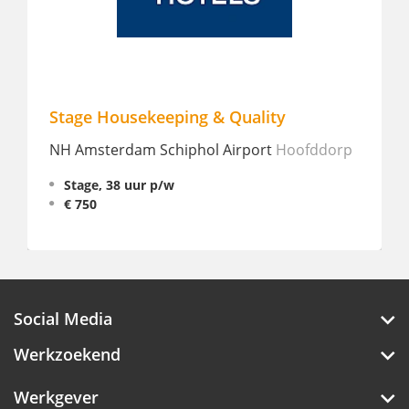
Stage Housekeeping & Quality
Turndo
NH Amsterdam Schiphol Airport
Hoofddorp
Grand H
Stage, 38 uur p/w
Fulltim
€ 750
Social Media
Werkzoekend
Werkgever