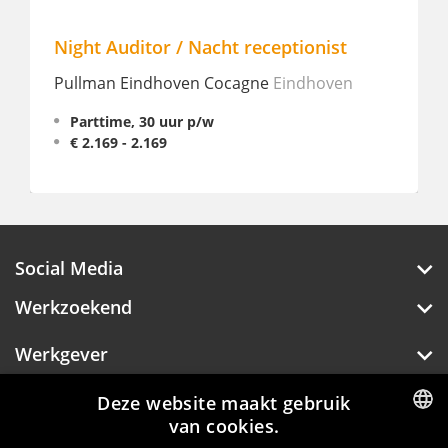
Night Auditor / Nacht receptionist
Pullman Eindhoven Cocagne
Eindhoven
B
Parttime, 30 uur p/w
€ 2.169 - 2.169
Social Media
Werkzoekend
Werkgever
Deze website maakt gebruik
Over Hotelprofessionals
van cookies.