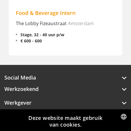
od & Beverage Intern
Restaura
Zuid
e Lobby Fizeaustraat
Amsterdam
Crowne Pl
Stage, 32 - 40 uur p/w
Amsterda
€ 600 - 600
Fulltime
Social Media
Werkzoekend
Werkgever
Deze website maakt gebruik
Over Hotelprofessionals
van cookies.