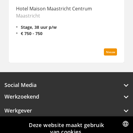
Villa Be
Hotel Maison Maastricht Centrum
Fulltim
aastricht
Stage, 38 uur p/w
€ 750 - 750
Nieuw
Social Media
Werkzoekend
Werkgever
Over Hotelprofessionals
Deze website maakt gebruik
van cookies.