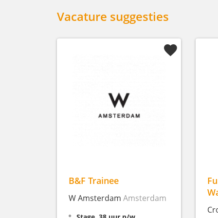
Vacature suggesties
B&F Trainee
Fu
Wa
W Amsterdam
Amsterdam
Cr
Stage, 38 uur p/w