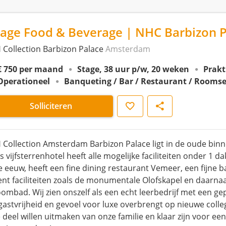
tage Food & Beverage | NHC Barbizon 
 Collection Barbizon Palace
Amsterdam
€ 750 per maand
Stage, 38 uur p/w, 20 weken
Prakt
Operationeel
Banqueting / Bar / Restaurant / Roomse
Opslaan
Delen
Solliciteren
 Collection Amsterdam Barbizon Palace ligt in de oude bin
 vijfsterrenhotel heeft alle mogelijke faciliteiten onder 1 d
e eeuw, heeft een fine dining restaurant Vemeer, een fijne ba
ent faciliteiten zoals de monumentale Olofskapel en daarna
oombad. Wij zien onszelf als een echt leerbedrijf met een g
gastvrijheid en gevoel voor luxe overbrengt op nieuwe collega
e deel willen uitmaken van onze familie en klaar zijn voor ee