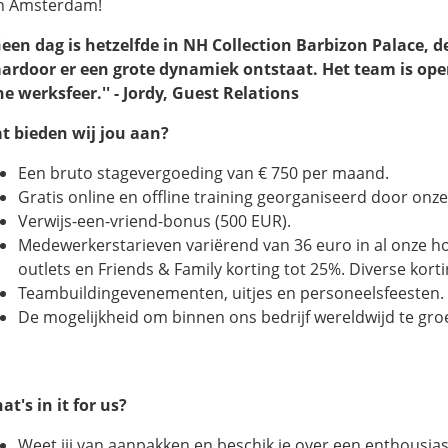
n Amsterdam!
 Geen dag is hetzelfde in NH Collection Barbizon Palace, d
ardoor er een grote dynamiek ontstaat. Het team is ope
jne werksfeer.'' - Jordy, Guest Relations
t bieden wij jou aan?
Een bruto stagevergoeding van € 750 per maand.
Gratis online en offline training georganiseerd door onze 
Verwijs-een-vriend-bonus (500 EUR).
Medewerkerstarieven variërend van 36 euro in al onze ho
outlets en Friends & Family korting tot 25%. Diverse kort
Teambuildingevenementen, uitjes en personeelsfeesten.
De mogelijkheid om binnen ons bedrijf wereldwijd te gro
at's in it for us?
Weet jij van aanpakken en beschik je over een enthousias