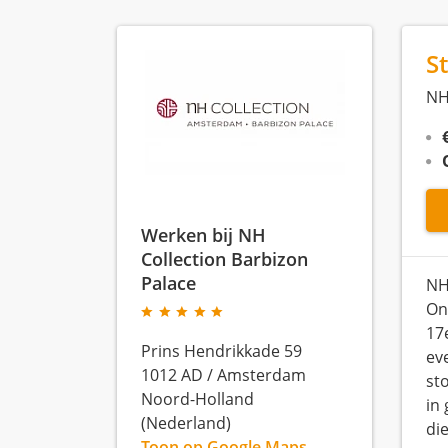
S
NH
Werken bij NH
Collection Barbizon
Palace
NH
Ons
17
Prins Hendrikkade 59
ev
1012 AD
/
Amsterdam
st
Noord-Holland
in 
(Nederland)
di
Toon op Google Maps