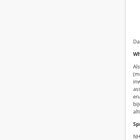
Dan
Wh
Al
(m
in
as
en
bi
al
Sp
NH