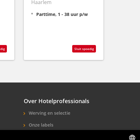
Haarlem
Parttime, 1 - 38 uur p/w
edig
Sluit spoedig
Over Hotelprofessionals
Werving en selectie
Onze labels
Over ons