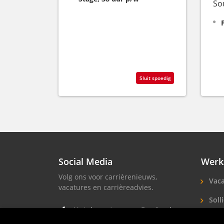
So
Sluit spoedig
Social Media
Werk
Volg ons voor carrièrenieuws,
Vaca
vacatures en carrièreadvies.
Solli
Hotel vacatures op Facebook
Hote