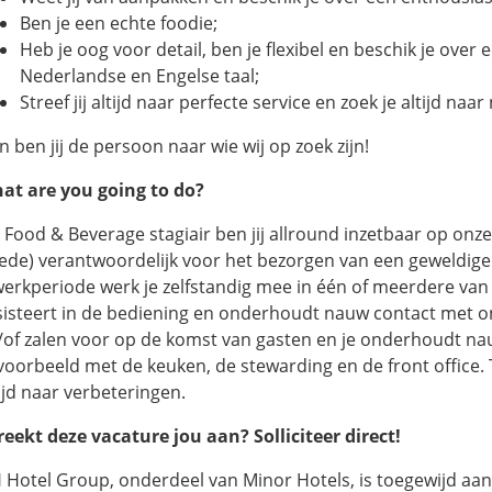
Ben je een echte foodie;
Heb je oog voor detail, ben je flexibel en beschik je ove
Nederlandse en Engelse taal;
Streef jij altijd naar perfecte service en zoek je altijd na
 ben jij de persoon naar wie wij op zoek zijn!
at are you going to do?
s Food & Beverage stagiair ben jij allround inzetbaar op onz
ede) verantwoordelijk voor het bezorgen van een geweldige 
werkperiode werk je zelfstandig mee in één of meerdere van
sisteert in de bediening en onderhoudt nauw contact met on
/of zalen voor op de komst van gasten en je onderhoudt na
jvoorbeeld met de keuken, de stewarding en de front office. T
tijd naar verbeteringen.
reekt deze vacature jou aan? Solliciteer direct!
 Hotel Group, onderdeel van Minor Hotels, is toegewijd a