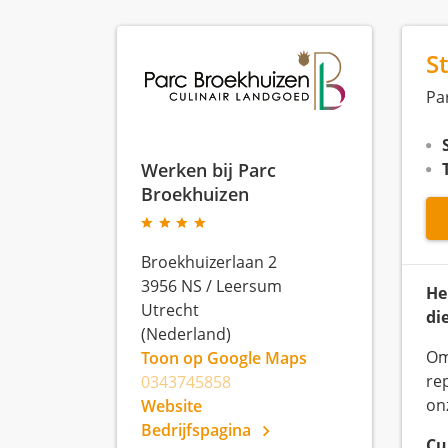
S
Pa
Werken bij Parc
Broekhuizen
Broekhuizerlaan 2
3956 NS
/
Leersum
He
Utrecht
die
(Nederland)
Om
Toon op Google Maps
re
0343745858
on
Website
Bedrijfspagina
Cu