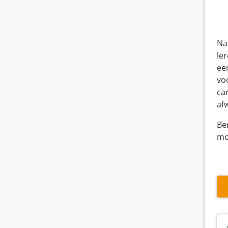
Naa
le
een
vo
ca
af
Be
mo