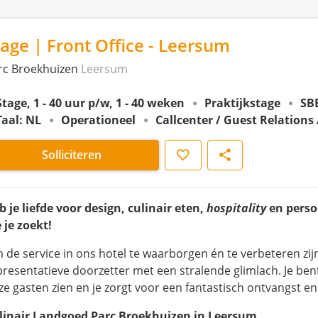
tage | Front Office - Leersum
rc Broekhuizen
Leersum
Stage, 1 - 40 uur p/w, 1 - 40 weken
Praktijkstage
SB
Taal: NL
Operationeel
Callcenter / Guest Relations 
Opslaan
Delen
Solliciteren
b je liefde voor design, culinair eten,
hospitality
en persoo
 je zoekt!
 de service in ons hotel te waarborgen én te verbeteren zij
presentatieve doorzetter met een stralende glimlach. Je bent
ze gasten zien en je zorgt voor een fantastisch ontvangst en
linair Landgoed Parc Broekhuizen in Leersum