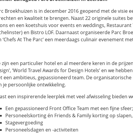
rc Broekhuizen is in december 2016 geopend met de visie een 
rechten en kwaliteit te brengen. Naast 22 originele suites b
lons en een koetshuis voor events en weddings, Restaurant
chelinster) en Bistro LOF. Daarnaast organiseerde Parc Broe
n ‘Chefs At The Parc’ een meerdaags culinair evenement met
 zijn een particulier hotel en al meerdere keren in de prijze
sign’, ‘World Travel Awards for Design Hotels’ en we hebben
t een ambitieus, gepassioneerd team. De organisatorische l
n je persoonlijke ontwikkeling.
ast een inspirerende leerplek met veel afwisseling bieden w
Een gepassioneerd Front Office Team met een fijne sfeer;
Personeelskorting én Friends & Family korting op slapen,
Stagevergoeding
Personeelsdagen en -activiteiten