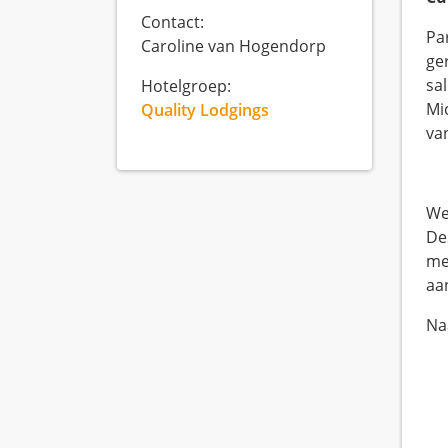
Contact:
Pa
Caroline van Hogendorp
ge
sa
Hotelgroep:
Mi
Quality Lodgings
va
We
De
me
aa
Na