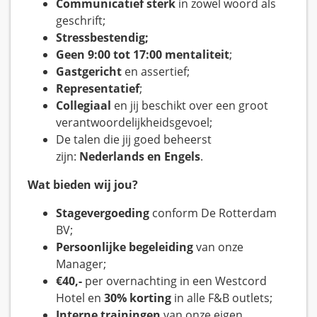
Communicatief sterk
in zowel woord als
geschrift;
Stressbestendig;
Geen 9:00 tot 17:00 mentaliteit
;
Gastgericht
en assertief;
Representatief
;
C
ollegiaal
en jij beschikt over een groot
verantwoordelijkheidsgevoel;
De talen die jij goed beheerst
zijn:
Nederlands en Engels
.
Wat bieden wij jou?
Stagevergoeding
conform De Rotterdam
BV;
Persoonlijke begeleiding
van onze
Manager;
€40,-
per overnachting in een Westcord
Hotel en
30% korting
in alle F&B outlets;
Interne trainingen
van onze eigen