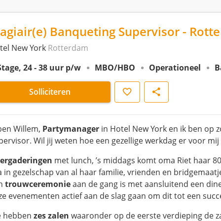
tagiair(e) Banqueting Supervisor - Rot
tel New York
Rotterdam
Stage, 24 - 38 uur p/w
MBO/HBO
Operationeel
B
Opslaan
Delen
Solliciteren
 ben Willem,
Partymanager
in Hotel New York en ik ben op z
ervisor. Wil jij weten hoe een gezellige werkdag er voor mij 
ergaderingen
met lunch, ’s middags komt oma Riet haar 8
a in gezelschap van al haar familie, vrienden en bridgemaatje
n
trouwceremonie
aan de gang is met aansluitend een diner e
ze evenementen actief aan de slag gaan om dit tot een succ
 hebben
zes zalen
waaronder op de eerste verdieping de z