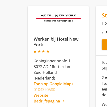
S
Ho
Werken bij Hotel New
York
Koninginnenhoofd 1
Ik
3072 AD
/
Rotterdam
Sup
Zuid-Holland
2
v
(Nederland)
Te
Toon op Google Maps
ee
0104390580
de
Website
Bedrijfspagina
We