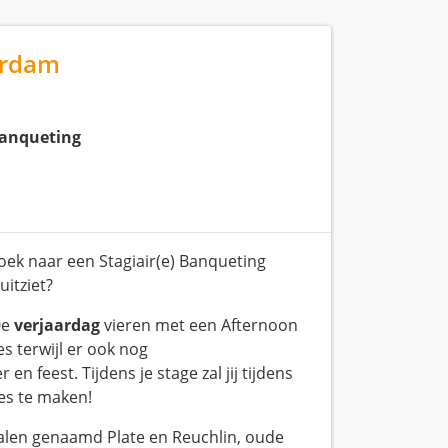
terdam
anqueting
oek naar een Stagiair(e) Banqueting
uitziet?
0e
verjaardag
vieren met een Afternoon
s terwijl er ook nog
n feest. Tijdens je stage zal jij tijdens
es te maken!
alen genaamd Plate en Reuchlin, oude