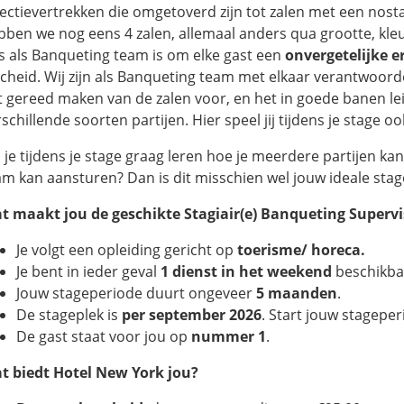
rectievertrekken die omgetoverd zijn tot zalen met een nost
bben we nog eens 4 zalen, allemaal anders qua grootte, kle
s als Banqueting team is om elke gast een
onvergetelijke e
scheid. Wij zijn als Banqueting team met elkaar verantwoord
t gereed maken van de zalen voor, en het in goede banen le
schillende soorten partijen. Hier speel jij tijdens je stage oo
l je tijdens je stage graag leren hoe je meerdere partijen ka
am kan aansturen? Dan is dit misschien wel jouw ideale stage.
t maakt jou de geschikte
Stagiair(e) Banqueting Supervi
Je volgt een opleiding gericht op
toerisme/ horeca.
Je bent in ieder geval
1 dienst in het weekend
beschikba
Jouw stageperiode duurt ongeveer
5 maanden
.
De stageplek is
per september 2026
. Start jouw stageper
De gast staat voor jou op
nummer 1
.
t biedt Hotel New York jou?