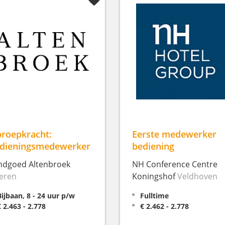
roepkracht:
Eerste medewerker
dieningsmedewerker
bediening
ndgoed Altenbroek
NH Conference Centre
eren
Koningshof
Veldhoven
Bijbaan, 8 - 24 uur p/w
Fulltime
€ 2.463 - 2.778
€ 2.462 - 2.778