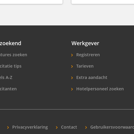
zoekend
Werkgever
tures zoeken
Registreren
citatie tips
Tarieven
ls A-Z
Extra aandacht
icitanten
Hotelpersoneel zoeken
nals
Privacyverklaring
Contact
Gebruikersvoorwaar