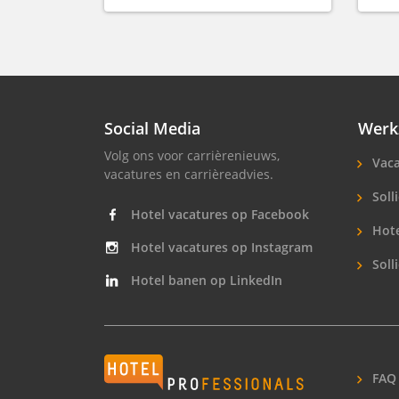
Social Media
Werk
Volg ons voor carrièrenieuws,
Vaca
vacatures en carrièreadvies.
Solli
Hotel vacatures op Facebook
Hote
Hotel vacatures op Instagram
Soll
Hotel banen op LinkedIn
Hotelprofessio
FAQ