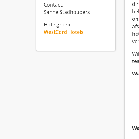
di
Contact:
he
Sanne Stadhouders
on
Hotelgroep:
af
WestCord Hotels
he
ver
Wi
te
Wa
Wa