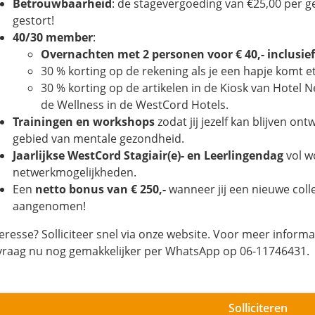
Betrouwbaarheid
: de stagevergoeding van €25,00 per ge
gestort!
40/30 member
:
Overnachten
met 2 personen
voor € 40,- inclusie
30 % korting op de rekening als je een hapje komt e
30 % korting op de artikelen in de Kiosk van Hotel
de Wellness in de WestCord Hotels.
Trainingen
en workshops
zodat jij jezelf kan blijven on
gebied van mentale gezondheid.
Jaarlijkse WestCord Stagiair(e)- en Leerlingendag
vol w
netwerkmogelijkheden.
Een
netto bonus van € 250,-
wanneer jij een nieuwe col
aangenomen!
teresse? Solliciteer snel via onze website. Voor meer informa
 vraag nu nog gemakkelijker per WhatsApp op 06-11746431.
Solliciteren