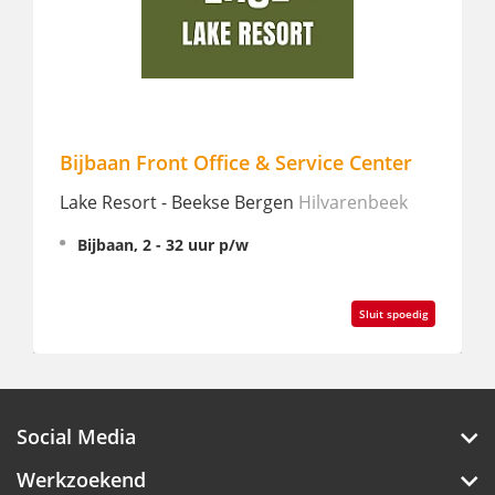
Bijbaan Front Office & Service Center
fro
(we
Lake Resort - Beekse Bergen
Hilvarenbeek
Buit
Bijbaan, 2 - 32 uur p/w
Rijs
Pa
Sluit spoedig
Social Media