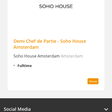
Demi Chef de Partie - Soho House
Demi Ch
Amsterdam
Renaiss
Soho House Amsterdam
Amsterdam
Fulltim
Fulltime
Nieuw
Social Media