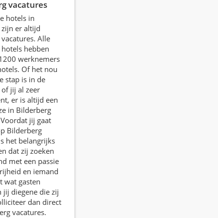
rg vacatures
e hotels in
ijn er altijd
 vacatures. Alle
 hotels hebben
 1200 werknemers
hotels. Of het nou
e stap is in de
of jij al zeer
t, er is altijd een
e in Bilderberg
Voordat jij gaat
p Bilderberg
is het belangrijks
n dat zij zoeken
nd met een passie
rijheid en iemand
pt wat gasten
 jij diegene die zij
liciteer dan direct
erg vacatures.