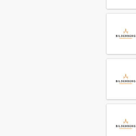
Meliã Hotels International
(1)