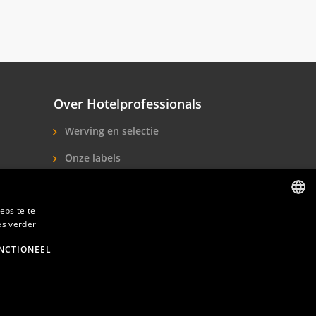
Over Hotelprofessionals
Werving en selectie
Onze labels
Over ons
ebsite te
Contact
es verder
DUTCH
ENGLISH
NCTIONEEL
den