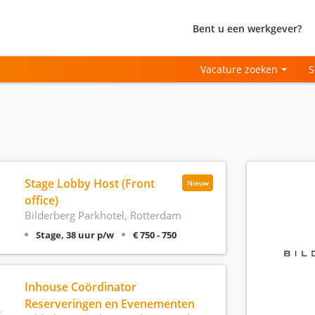
Bent u een werkgever?
Vacature zoeken
S
Stage Lobby Host (Front
Nieuw
office)
Bilderberg Parkhotel, Rotterdam
Stage, 38 uur p/w
€ 750 - 750
Inhouse Coördinator
Reserveringen en Evenementen