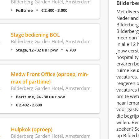
Bilderberg Garden Hotel, Amsterdam
Bilderbe
Fulltime
€ 2.400 - 3.000
Met divers
Nederland z
Bilderberg
Bilderberg
Stage bediening BOL
meer dan
Bilderberg Garden Hotel, Amsterdam
in alle 12 
Stage, 12 - 32 uur p/w
€ 700
jouw eerst
hospitality 
ervaren ben
ruime keuz
Medw Front Office (oproep, min-
vacatures. 
max of parttime)
reageren o
Bilderberg Garden Hotel, Amsterdam
vacatures 
om te wete
Parttime, 24 - 38 uur p/w
naar iema
€ 2.402 - 2.600
voor gastv
die begrij
willen. Ben
zoeken? Sol
Hulpkok (oproep)
op Bilderb
Bilderberg Garden Hotel, Amsterdam