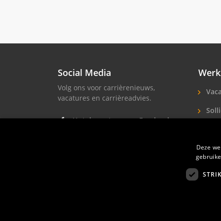
Social Media
Werk
Volg ons voor carrièrenieuws,
Vaca
vacatures en carrièreadvies.
Solli
Hotel vacatures op Facebook
Hote
Hotel vacatures op Instagram
Deze web
Soll
Hotel banen op LinkedIn
gebruike
STRI
Hotelprofessio
FAQ