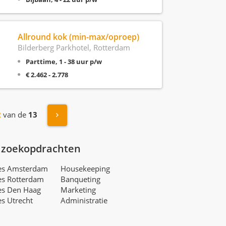
Allround kok (min-max/oproep)
Bilderberg Parkhotel, Rotterdam
Parttime, 1 - 38 uur p/w
€ 2.462 - 2.778
Volgende »
2
van de
13
 zoekopdrachten
res Amsterdam
Housekeeping
es Rotterdam
Banqueting
es Den Haag
Marketing
es Utrecht
Administratie