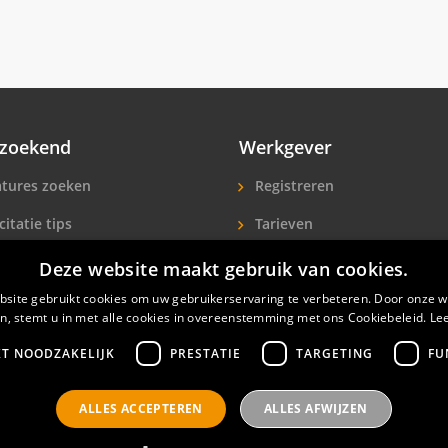
zoekend
Werkgever
tures zoeken
Registreren
citatie tips
Tarieven
ls A-Z
Extra aandacht
Deze website maakt gebruik van cookies.
site gebruikt cookies om uw gebruikerservaring te verbeteren. Door onze w
icitanten
Hotelpersoneel zoeken
n, stemt u in met alle cookies in overeenstemming met ons Cookiebeleid.
Le
KT NOODZAKELIJK
PRESTATIE
TARGETING
FU
ALLES ACCEPTEREN
ALLES AFWIJZEN
nals
Privacyverklaring
Contact
Gebruikersvoorwaar