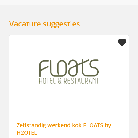
Vacature suggesties
nd kok FLOATS by
Zelfstandig werkend kok
Landgoed Mennorode
Elspe