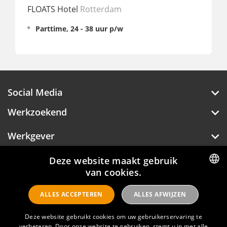
rdam
Fulltime, 32 - 38 uur p/w
r p/w
Social Media
Werkzoekend
Werkgever
Over Hotelprofessionals
Deze website maakt gebruik
van cookies.
DUTCH
ALLES ACCEPTEREN
ALLES AFWIJZEN
ENGLISH
Hotelprofessionals
Deze website gebruikt cookies om uw gebruikerservaring te
verbeteren. Door onze website te gebruiken, stemt u in met alle