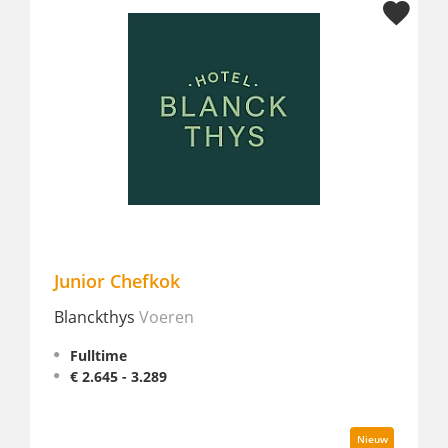
Chef de Partie
Landgoed Altenbroek
Voeren
Fulltime
Nieuw