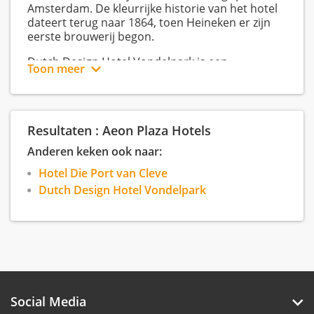
Amsterdam. De kleurrijke historie van het hotel
dateert terug naar 1864, toen Heineken er zijn
eerste brouwerij begon.
Dutch Design Hotel Vondelpark is een
Toon meer
kleinschalige residency, gelegen aan het
Vondelpark in het mooie Amsterdam West. Dit
hotel is voorzien van een decor geinspireerd
door Dutch Design.
Resultaten : Aeon Plaza Hotels
Aeon Plaza Hotels vormt het hoofdkantoor van
Anderen keken ook naar:
Hotel Die Port van Cleve en Dutch Design Hotel
Vondelpark. De kantoren van het hoofdkantoor
Hotel Die Port van Cleve
bevinden zich in Amstelveen. De werkzaamheden
Dutch Design Hotel Vondelpark
die worden verricht zijn voor alle hotels.
Enthousiast over een functie? l
Zo ziet onze
sollicitatieprocedure eruit.
Solliciteer op de vacature! Graag ontvangen
Social Media
we je cv.