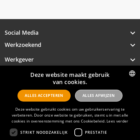
over de kwaliteiten die verwacht mogen worden
van een 4 sterren hotel.
In het Amadi Panorama Hotel wordt veel
aandacht besteed aan milieu en duurzaamheid.
Bij de bouw en inrichting van het hotel is gebruik
Social Media
gemaakt van de allernieuwste technieken op dit
gebied. Hiermee bereiken wij o.a. een
Werkzoekend
aanzienlijke energie- en waterbesparing zonder
dat dit ten koste gaat van het comfort.
Werkgever
Over Hotelprofessionals
Deze website maakt gebruik
van cookies.
DUTCH
ALLES ACCEPTEREN
ALLES AFWIJZEN
ENGLISH
Hotelprofessionals
Deze website gebruikt cookies om uw gebruikerservaring te
verbeteren. Door onze website te gebruiken, stemt u in met alle
FAQ
cookies in overeenstemming met ons Cookiebeleid.
Lees verder
STRIKT NOODZAKELIJK
PRESTATIE
Privacyverklaring