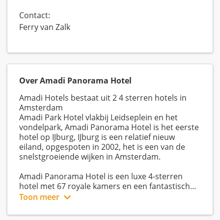
Contact:
Ferry van Zalk
Over Amadi Panorama Hotel
Amadi Hotels bestaat uit 2 4 sterren hotels in
Amsterdam
Amadi Park Hotel vlakbij Leidseplein en het
vondelpark, Amadi Panorama Hotel is het eerste
hotel op IJburg, IJburg is een relatief nieuw
eiland, opgespoten in 2002, het is een van de
snelstgroeiende wijken in Amsterdam.
Amadi Panorama Hotel is een luxe 4-sterren
hotel met 67 royale kamers en een fantastisch
uitzicht. Het hotel heeft een- tot
Toon meer
vierpersoonskamers, familiekamers, suites en
mindervalidenkamers. Alle kamers beschikken