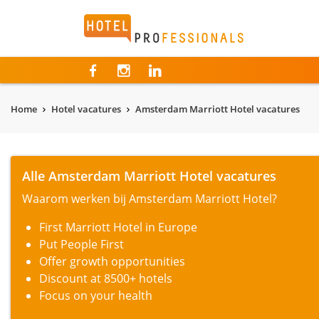
Hotelprofessionals
Home
Hotel vacatures
Amsterdam Marriott Hotel vacatures
Alle Amsterdam Marriott Hotel vacatures
Waarom werken bij Amsterdam Marriott Hotel?
First Marriott Hotel in Europe
Put People First
Offer growth opportunities
Discount at 8500+ hotels
Focus on your health