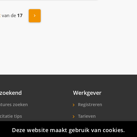
Volgende »
2
van de
17
zoekend
Werkgever
tures zoeken
Registreren
citatie tips
Tarieven
ls A-Z
Extra aandacht
Deze website maakt gebruik van cookies.