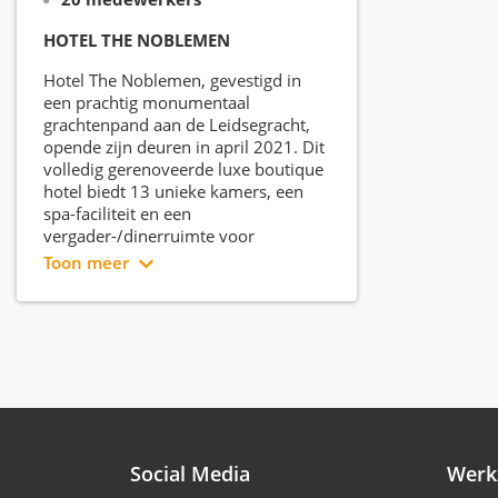
HOTEL THE NOBLEMEN
Hotel The Noblemen, gevestigd in
een prachtig monumentaal
grachtenpand aan de Leidsegracht,
opende zijn deuren in april 2021. Dit
volledig gerenoveerde luxe boutique
hotel biedt 13 unieke kamers, een
spa-faciliteit en een
vergader-/dinerruimte voor
maximaal 30 gasten.
Toon meer
Elke van de 13 kamers is
geïnspireerd door een
vooraanstaande edelman uit de
Nederlandse 17e eeuw, zoals
ontdekkingsreizigers, uitvinders,
filosofen, artsen en kunstenaars. Met
zijn luxueuze inrichting en
Social Media
Werk
uitstekende locatie is Hotel The