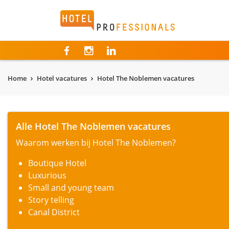
Hotelprofessionals
Home
Hotel vacatures
Hotel The Noblemen vacatures
Alle Hotel The Noblemen vacatures
Waarom werken bij Hotel The Noblemen?
Boutique Hotel
Luxurious
Small and young team
Story telling
Canal District