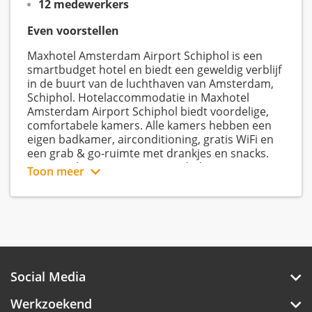
12 medewerkers
Even voorstellen
Maxhotel Amsterdam Airport Schiphol is een
smartbudget hotel en biedt een geweldig verblijf
in de buurt van de luchthaven van Amsterdam,
Schiphol. Hotelaccommodatie in Maxhotel
Amsterdam Airport Schiphol biedt voordelige,
comfortabele kamers. Alle kamers hebben een
eigen badkamer, airconditioning, gratis WiFi en
een grab & go-ruimte met drankjes en snacks.
Superior kamers zijn geüpgraded met vast
Toon meer
internet, een laptopkluis en extra ruimte op de
kamer. De slimme keuze voor zowel toeristen als
zakenreizigers, maak de reis van of naar
Amsterdam extra ontspannen bij MaxHotel
Onze slogan: be yourself, be happy!
Schiphol.
Wij worden blij van Happy people: zowel Happy
Employees als Happy Guest. Daar werken we
Social Media
hard aan, gezelligheid én hard werken voeren de
boventoon in ons hotel. Wij hebben een
Werkzoekend