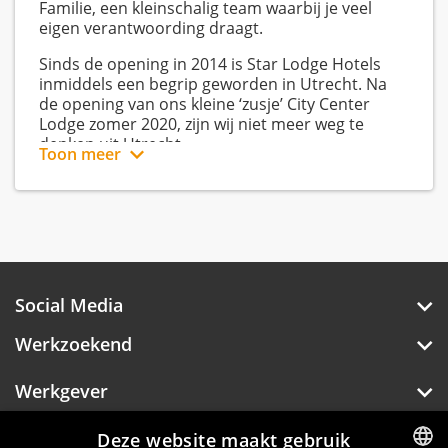
Familie, een kleinschalig team waarbij je veel
eigen verantwoording draagt.
Sinds de opening in 2014 is Star Lodge Hotels
inmiddels een begrip geworden in Utrecht. Na
de opening van ons kleine ‘zusje’ City Center
Lodge zomer 2020, zijn wij niet meer weg te
denken uit Utrecht.
Toon meer
Star Lodge Hotels is een echt familiebedrijf; een
kleine en platte organisatie en daardoor
dynamisch, met een flexibel team waarin
iedereen eraan meewerkt om gasten tevreden
naar huis te laten keren na hun verblijf.
Social Media
Professionaliteit staat bij ons hoog in het
vaandel, kwaliteit gaat altijd boven kwantiteit.
Werkzoekend
Onze kracht zit in de persoonlijke aanpak,
Werkgever
iedereen krijgt bij ons een plek. Wij kijken altijd
naar jouw persoonlijke situatie, werkervaring en
carrièredoelen en proberen jouw werktraject
Over Hotelprofessionals
Deze website maakt gebruik