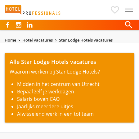
Hotelprofessionals
Home
Hotel vacatures
Star Lodge Hotels vacatures
Alle Star Lodge Hotels vacatures
Waarom werken bij Star Lodge Hotels?
Midden in het centrum van Utrecht
Bepaal zelf je werkdagen
Salaris boven CAO
Jaarlijks meerdere uitjes
Afwisselend werk in een tof team