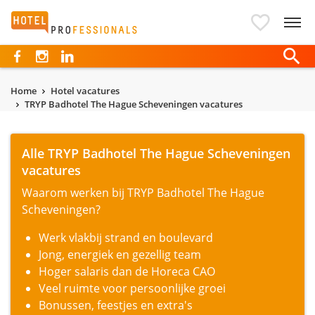
Hotelprofessionals
Home
Hotel vacatures
TRYP Badhotel The Hague Scheveningen vacatures
Alle TRYP Badhotel The Hague Scheveningen
vacatures
Waarom werken bij TRYP Badhotel The Hague
Scheveningen?
Werk vlakbij strand en boulevard
Jong, energiek en gezellig team
Hoger salaris dan de Horeca CAO
Veel ruimte voor persoonlijke groei
Bonussen, feestjes en extra's