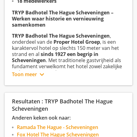
18 medewerkers
TRYP Badhotel The Hague Scheveningen –
Werken waar historie en vernieuwing
samenkomen
TRYP Badhotel The Hague Scheveningen
,
onderdeel van de
Proper Hotel Groep
, is een
karaktervol hotel op slechts 150 meter van het
strand en al
sinds 1927 een begrip in
Scheveningen
. Met traditionele gastvrijheid als
fundament verwelkomt het hotel zowel zakelijke
en leisure gasten als groepen.
Toon meer
Als eerste TRYP by Wyndham hotel in
Nederland
introduceert het hotel een
vernieuwend hospitalityconcept aan de
Resultaten : TRYP Badhotel The Hague
Nederlandse kust. Dankzij de unieke ligging
tussen de Noordzee en de internationale stad
Scheveningen
Den Haag vormt het hotel een dynamische
Anderen keken ook naar:
bestemming waar ontspanning en zakelijke
mogelijkheden samenkomen.
Ramada The Hague - Scheveningen
Fox Hotel The Hague Scheveningen