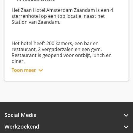
Het Zaan Hotel Amsterdam Zaandam is een 4
sterrenhotel op een top locatie, naast het
Station van Zaandam.
Het hotel heeft 200 kamers, een bar en
restaurant, 2 vergaderzalen en een gym.
Restaurant is geopend voor ontbijt, lunch en
diner.
Toon meer
Een leuk team om mee te werken, met een hoge
reviewscore!
Wil jij het verschil mee maken en zorgen dat wij
het beste hotel in de Zaanstreek zijn?
Social Media
Werkzoekend