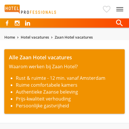
Hotelprofessionals
Home
Hotel vacatures
Zaan Hotel vacatures
Alle Zaan Hotel vacatures
Waarom werken bij Zaan Hotel?
Rust & ruimte - 12 min. vanaf Amsterdam
Ruime comfortabele kamers
Authentieke Zaanse beleving
Prijs-kwaliteit verhouding
Persoonlijke gastvrijheid