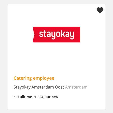
Catering employee
Nach
(FT
Stayokay Amsterdam Oost
Amsterdam
Bout
Fulltime, 1 - 24 uur p/w
Fu
€ 2