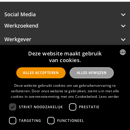
Social Media
Werkzoekend
Werkgever
Over Hotelprofessionals
Deze website maakt gebruik
van cookies.
DUTCH
ALLES ACCEPTEREN
ALLES AFWIJZEN
ENGLISH
Hotelprofessionals
Deze website gebruikt cookies om uw gebruikerservaring te
verbeteren. Door onze website te gebruiken, stemt u in met alle
cookies in overeenstemming met ons Cookiebeleid.
Lees verder
FAQ
STRIKT NOODZAKELIJK
PRESTATIE
Privacyverklaring
Contact
TARGETING
FUNCTIONEEL
Gebruikersvoorwaarden