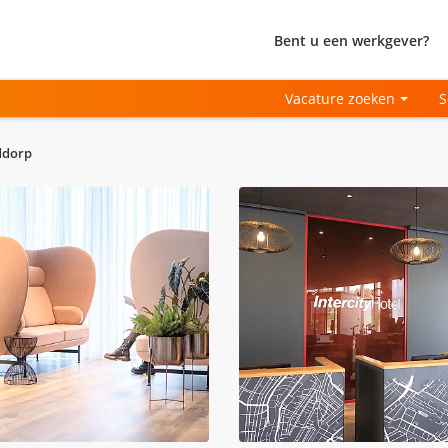
Bent u een werkgever?
Vacature zoeken
S
ddorp