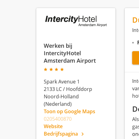
D
In
Werken bij
IntercityHotel
Amsterdam Airport
In
Spark Avenue 1
va
2133 LC
/
Hoofddorp
ho
Noord-Holland
(Nederland)
D
Toon op Google Maps
0205400870
Als
Website
ga
Bedrijfspagina
on