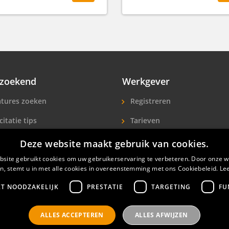
zoekend
Werkgever
tures zoeken
Registreren
citatie tips
Tarieven
ls A-Z
Extra aandacht
Deze website maakt gebruik van cookies.
site gebruikt cookies om uw gebruikerservaring te verbeteren. Door onze w
icitanten
Hotelpersoneel zoeken
n, stemt u in met alle cookies in overeenstemming met ons Cookiebeleid.
Le
KT NOODZAKELIJK
PRESTATIE
TARGETING
FU
ALLES ACCEPTEREN
ALLES AFWIJZEN
nals
Privacyverklaring
Contact
Gebruikersvoorwaar