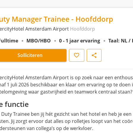
uty Manager Trainee - Hoofddorp
tercityHotel Amsterdam Airport
Hoofddorp
Fulltime
MBO/HBO
0 - 1 jaar ervaring
Taal: NL /
Opslaan
Delen
Solliciteren
tercityHotel Amsterdam Airport is op zoek naar een enthousia
naf 1 juli 2026 beschikbaar en klaar om ervaring op te doen
telomgeving waar gastvrijheid en teamwork centraal staan? D
e functie
 Duty Trainee ben jij hét gezicht van het hotel en heb je een
sten. Jij zorgt ervoor dat alles op rolletjes loopt van het c
dersteunen van collega’s op de werkvloer.