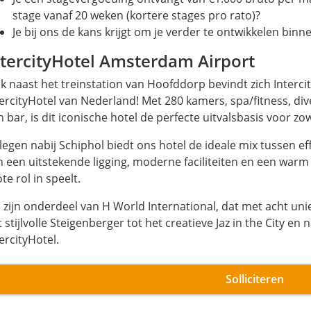
stage vanaf 20 weken (kortere stages pro rato)?
Je bij ons de kans krijgt om je verder te ontwikkelen bin
ntercityHotel Amsterdam Airport
ak naast het treinstation van Hoofddorp bevindt zich Interc
tercityHotel van Nederland! Met 280 kamers, spa/fitness, di
 bar, is dit iconische hotel de perfecte uitvalsbasis voor zow
legen nabij Schiphol biedt ons hotel de ideale mix tussen ef
n een uitstekende ligging, moderne faciliteiten en een warm 
te rol in speelt.
j zijn onderdeel van H World International, dat met acht uni
 stijlvolle Steigenberger tot het creatieve Jaz in the City e
ercityHotel.
Solliciteren