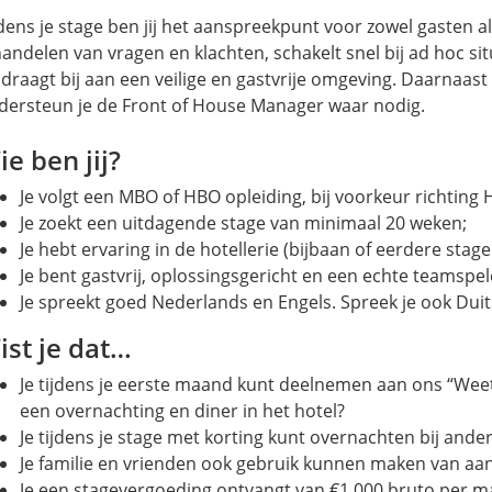
dens je stage ben jij het aanspreekpunt voor zowel gasten als
handelen van vragen en klachten, schakelt snel bij ad hoc sit
 draagt bij aan een veilige en gastvrije omgeving. Daarnaast h
dersteun je de Front of House Manager waar nodig.
e ben jij?
Je volgt een MBO of HBO opleiding, bij voorkeur richting H
Je zoekt een uitdagende stage van minimaal 20 weken;
Je hebt ervaring in de hotellerie (bijbaan of eerdere stag
Je bent gastvrij, oplossingsgericht en een echte teamspel
Je spreekt goed Nederlands en Engels. Spreek je ook Du
ist je dat…
Je tijdens je eerste maand kunt deelnemen aan ons “Wee
een overnachting en diner in het hotel?
Je tijdens je stage met korting kunt overnachten bij ande
Je familie en vrienden ook gebruik kunnen maken van aa
Je een stagevergoeding ontvangt van €1.000 bruto per m