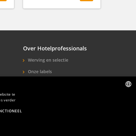
Over Hotelprofessionals
Werving en selectie
Onze labels
Over ons
ebsite te
Contact
es verder
DUTCH
ENGLISH
NCTIONEEL
den