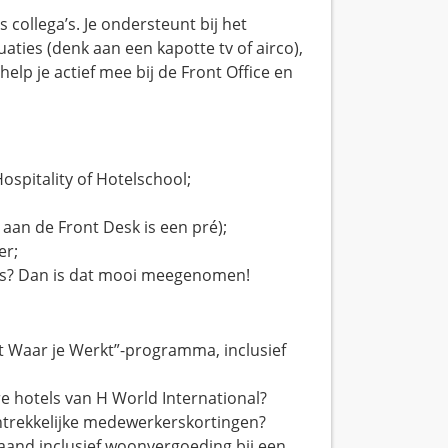
 collega’s. Je ondersteunt bij het
uaties (denk aan een kapotte tv of airco),
elp je actief mee bij de Front Office en
ospitality of Hotelschool;
e aan de Front Desk is een pré);
er;
its? Dan is dat mooi meegenomen!
t Waar je Werkt”-programma, inclusief
re hotels van H World International?
ntrekkelijke medewerkerskortingen?
aand inclusief woonvergoeding bij een