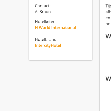
Contact:
Tij
A. Braun
af
en
Hotelketen:
on
H World International
Wi
Hotelbrand:
IntercityHotel
W