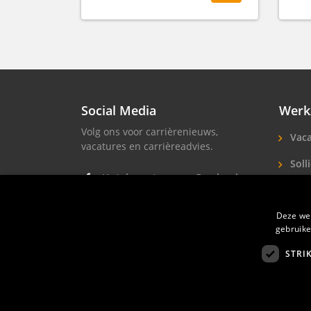
Social Media
Werk
Volg ons voor carrièrenieuws,
Vaca
vacatures en carrièreadvies.
Solli
Hotel vacatures op Facebook
Hote
Hotel vacatures op Instagram
Deze web
Soll
Hotel banen op LinkedIn
gebruike
STRI
Hotelprofessio
FAQ