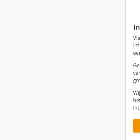
I
Vl
In
een
Ge
va
gro
Wi
het
Int