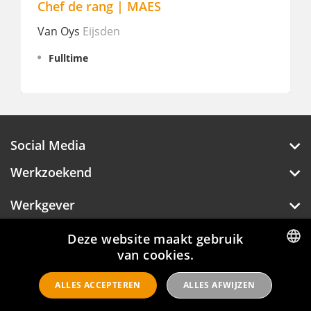
Chef de rang | MAES
Van Oys
Eijsden
S
Fulltime
Social Media
Werkzoekend
Werkgever
Over Hotelprofessionals
Deze website maakt gebruik
van cookies.
DUTCH
ALLES ACCEPTEREN
ALLES AFWIJZEN
ENGLISH
Hotelprofessionals