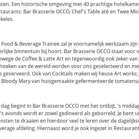
sten. Een historische omgeving met 40 prachtige hotelkame
staurants: Bar Brasserie OCCO, Chef's Table até en Twee Mi
keles.
s Food & Beverage Trainee zal je voornamelijk werkzaam zijn
erlijke binnentuin bij hoort. Bar Brasserie OCCO staat voor
nwege de Coffee & Latte Art en tegenwoordig ook zeker van T
thoeken van de wereld worden voor ons geselecteerd en me
s geserveerd. Ook van Cocktails maken wij heuse Art works
t Bloody Mary van huisgemaakte gefermenteerde tomatens
 dag begint in Bar Brasserie OCCO met het ontbijt, ’s middag
 ’s avonds wordt er zowel gedineerd als geborreld. Je bent ui
ensten te draaien en hierdoor veel te leren over de dagelij
verage afdeling. Hiernaast word je ook ingezet in Restaurant