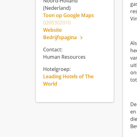
Noord-Holland
ga
(Nederland)
re
Toon op Google Maps
Vin
0205302010
Website
Bedrijfspagina
Al
Contact:
he
Human Resources
va
ui
Hotelgroep:
on
Leading Hotels of The
to
World
De
en
di
Be