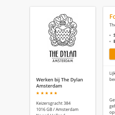
F
Th
Li
Werken bij The Dylan
ben
Amsterdam
Ge
Keizersgracht 384
ge
1016 GB
/
Amsterdam
op