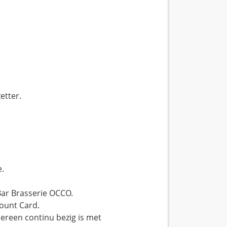
etter.
e.
Bar Brasserie OCCO.
ount Card.
dereen continu bezig is met