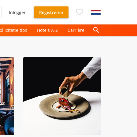
Inloggen
Registreren
ollicitatie tips
Hotels A-Z
Carrière