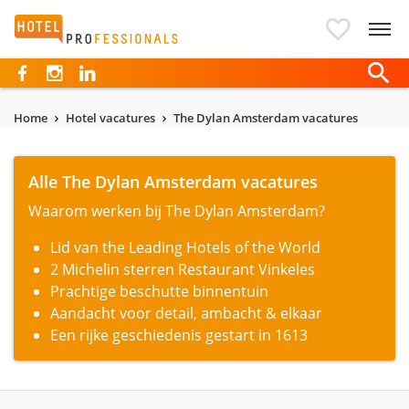
Hotelprofessionals
Home
Hotel vacatures
The Dylan Amsterdam vacatures
Alle The Dylan Amsterdam vacatures
Waarom werken bij The Dylan Amsterdam?
Lid van the Leading Hotels of the World
2 Michelin sterren Restaurant Vinkeles
Prachtige beschutte binnentuin
Aandacht voor detail, ambacht & elkaar
Een rijke geschiedenis gestart in 1613