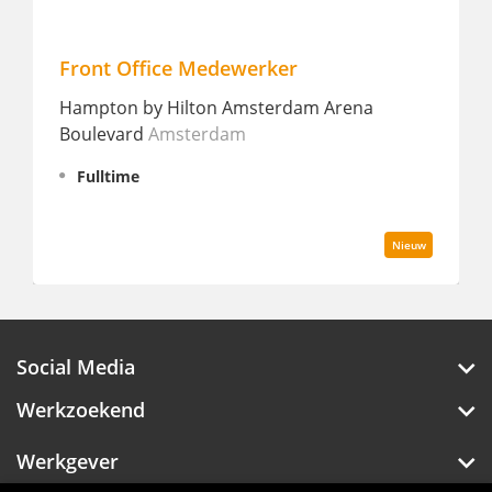
Front Office Medewerker
Fro
Hampton by Hilton Amsterdam Arena
Ams
Boulevard
Amsterdam
P
Fulltime
Nieuw
Social Media
Werkzoekend
Werkgever