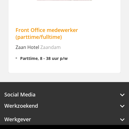
Front Office medewerker
Allro
(parttime/fulltime)
Ibis bu
Zaan Hotel
Zaandam
Partt
Parttime, 8 - 38 uur p/w
Social Media
Werkzoekend
Werkgever