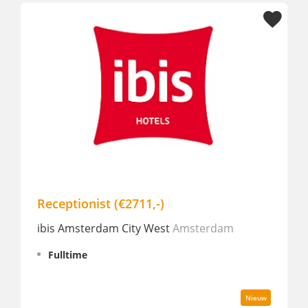
Receptionist (€2711,-)
Nig
ibis Amsterdam City West
Amsterdam
PRE
Fulltime
P
Nieuw