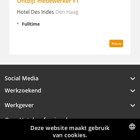
jt medewerker FT
Team Leader
Des Indes
Den Haag
Unicorn - Nu
time
Fulltime
Nieuw
Social Media
Werkzoekend
Werkgever
Over Hotelprofessionals
Deze website maakt gebruik
van cookies.