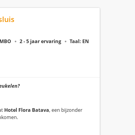
luis
MBO
2 - 5 jaar ervaring
Taal: EN
reukelen?
at
Hotel Flora Batava
, een bijzonder
enkomen.