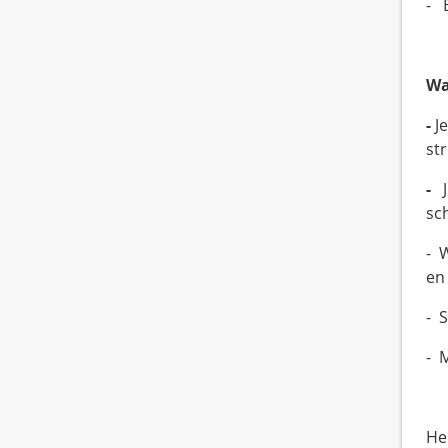
- 
Wa
-
J
st
-
Je
sc
- 
en
- 
- 
He