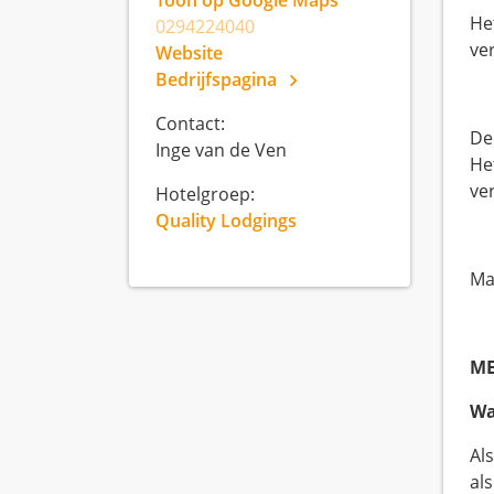
Toon op Google Maps
He
0294224040
ve
Website
Bedrijfspagina
Contact:
De
Inge van de Ven
He
ve
Hotelgroep:
Quality Lodgings
Ma
ME
Wa
Al
al