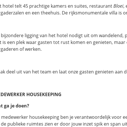
t hotel telt 45 prachtige kamers en suites, restaurant
Bloei
,
rgaderzalen en een theehuis. De rijksmonumentale villa is 
 bijzondere ligging van het hotel nodigt uit om wandelend, p
t is een plek waar gasten tot rust komen en genieten, maar
rgaderen of werken.
ak deel uit van het team en laat onze gasten genieten aan d
DEWERKER HOUSEKEEPING
t ga je doen?
s medewerker housekeeping ben je verantwoordelijk voor e
s de publieke ruimtes zien er door jouw inzet spik en span ui