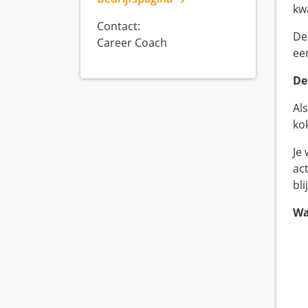
kwa
Contact:
De
Career Coach
ee
De
Al
kok
Je
ac
bl
Wa