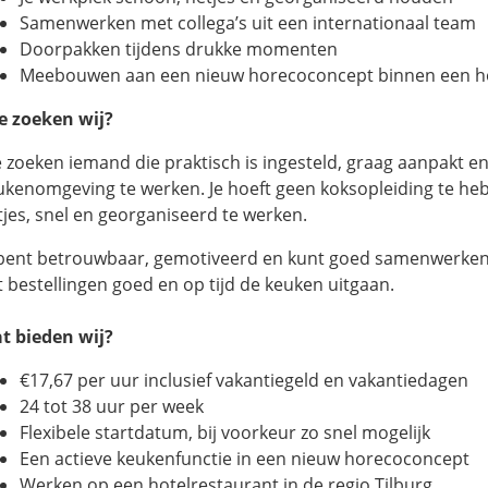
Samenwerken met collega’s uit een internationaal team
Doorpakken tijdens drukke momenten
Meebouwen aan een nieuw horecoconcept binnen een ho
e zoeken wij?
 zoeken iemand die praktisch is ingesteld, graag aanpakt en
ukenomgeving te werken. Je hoeft geen koksopleiding te heb
tjes, snel en georganiseerd te werken.
 bent betrouwbaar, gemotiveerd en kunt goed samenwerken. Ti
t bestellingen goed en op tijd de keuken uitgaan.
t bieden wij?
€17,67 per uur inclusief vakantiegeld en vakantiedagen
24 tot 38 uur per week
Flexibele startdatum, bij voorkeur zo snel mogelijk
Een actieve keukenfunctie in een nieuw horecoconcept
Werken op een hotelrestaurant in de regio Tilburg