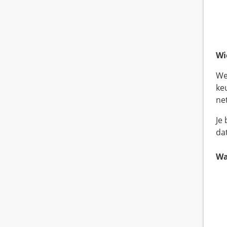
Wi
We
ke
ne
Je
da
Wa