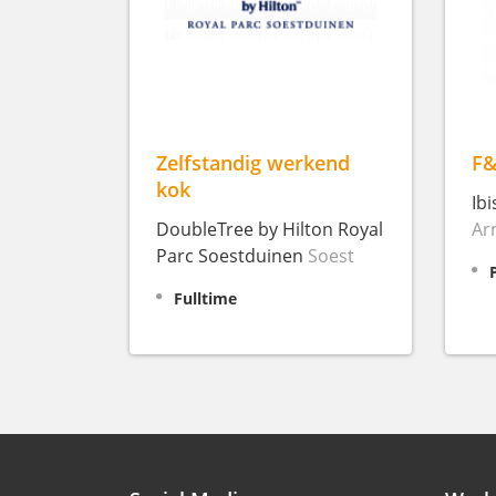
Zelfstandig werkend
F&
kok
Ib
DoubleTree by Hilton Royal
Ar
Parc Soestduinen
Soest
Fulltime