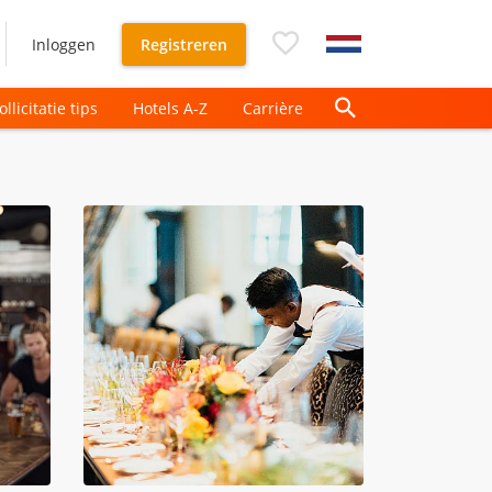
Inloggen
Registreren
ollicitatie tips
Hotels A-Z
Carrière