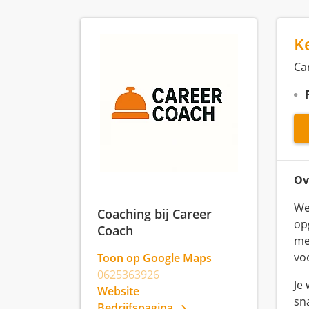
K
Ca
Ov
We
Coaching bij Career
op
Coach
me
vo
Toon op Google Maps
0625363926
Je
Website
sn
Bedrijfspagina