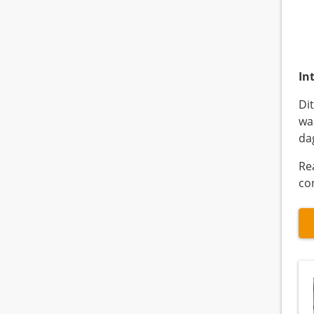
In
Di
wa
da
Re
co