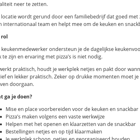
liteit neer te zetten.
 locatie wordt gerund door een familiebedrijf dat goed me
n internationaal team en helpt mee om de keuken en snackba
 rol
s keukenmedewerker ondersteun je de dagelijkse keukenvoor
 te zijn en ervaring met pizza’s is niet nodig.
 werkt praktisch, houdt je werkplek netjes en pakt door wanne
tief en lekker praktisch. Zeker op drukke momenten moet je
ijven doorgaan.
t ga je doen?
Mise en place voorbereiden voor de keuken en snackbar
Pizza’s maken volgens een vaste werkwijze
Helpen met het openen en klaarzetten van de snackbar
Bestellingen netjes en op tijd klaarmaken
Je werkplek schoon, netjes en georganiseerd houden