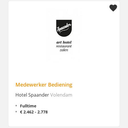
Medewerker Bediening
F&B 
Hotel Spaander
Volendam
Cityd
Fulltime
Stag
€ 2.462 - 2.778
€ 10