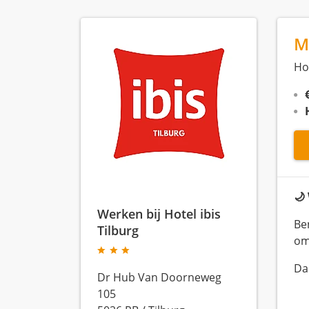
M
Hot
🌙
Werken bij Hotel ibis
Be
Tilburg
om
Dan
Dr Hub Van Doorneweg
105