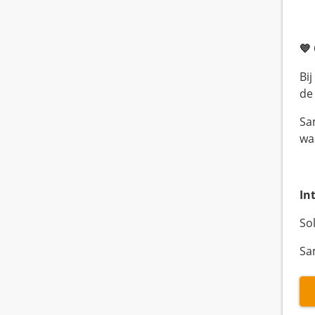
💙
Bij
de
Sa
wa
In
So
Sa