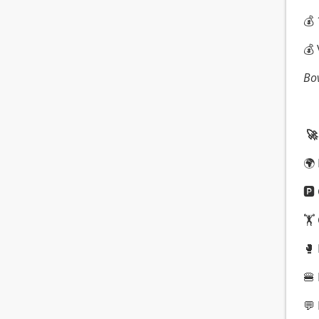
💰 
💰 
Bov
🚀
🌍
🅿️
🏋️
🥊
🍔
💬