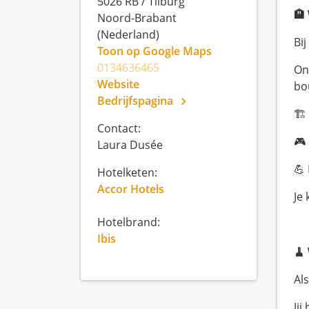
5026 RB
/
Tilburg
🏨
Noord-Brabant
(Nederland)
Bi
Toon op Google Maps
0134636465
On
Website
bo
Bedrijfspagina
🏗
Contact:
🎮
Laura Dusée
💪
Hotelketen:
Accor Hotels
Je 
Hotelbrand:
Ibis
🧹
Al
Ji