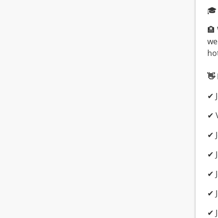
🎓
🏨
wer
ho
👋 
✔ 
✔ 
✔ 
✔ J
✔ 
✔ 
✔ 