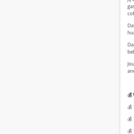
ga
co
Da
hun
Da
be
Jo
an
💰
💰 
💰 
💰 