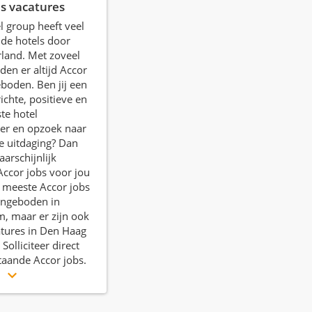
bs vacatures
l group heeft veel
nde hotels door
land. Met zoveel
den er altijd Accor
boden. Ben jij een
ichte, positieve en
te hotel
r en opzoek naar
e uitdaging? Dan
aarschijnlijk
Accor jobs voor jou
 meeste Accor jobs
ngeboden in
, maar er zijn ook
tures in Den Haag
 Solliciteer direct
aande Accor jobs.
r