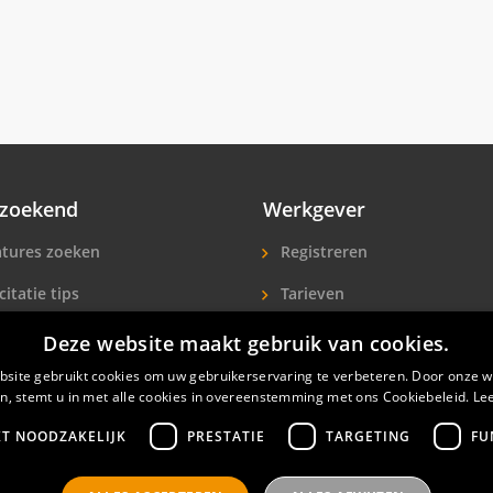
zoekend
Werkgever
tures zoeken
Registreren
citatie tips
Tarieven
ls A-Z
Extra aandacht
Deze website maakt gebruik van cookies.
site gebruikt cookies om uw gebruikerservaring te verbeteren. Door onze w
icitanten
Hotelpersoneel zoeken
n, stemt u in met alle cookies in overeenstemming met ons Cookiebeleid.
Le
KT NOODZAKELIJK
PRESTATIE
TARGETING
FU