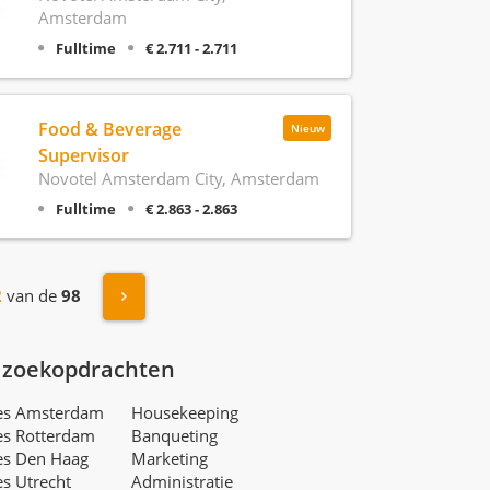
Amsterdam
Fulltime
€ 2.711 - 2.711
Food & Beverage
Nieuw
Supervisor
Novotel Amsterdam City, Amsterdam
Fulltime
€ 2.863 - 2.863
Volgende »
2
van de
98
 zoekopdrachten
res Amsterdam
Housekeeping
es Rotterdam
Banqueting
es Den Haag
Marketing
es Utrecht
Administratie