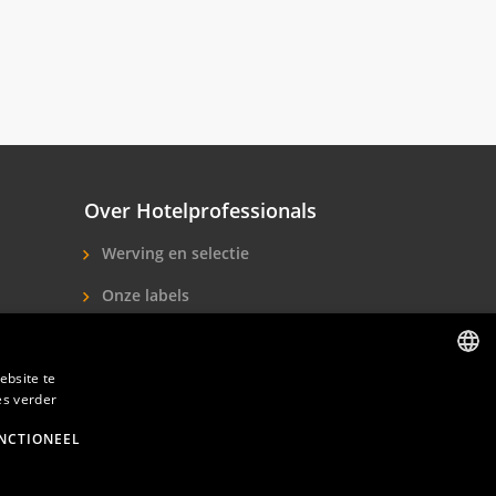
Over Hotelprofessionals
Werving en selectie
Onze labels
Over ons
ebsite te
Contact
es verder
DUTCH
ENGLISH
NCTIONEEL