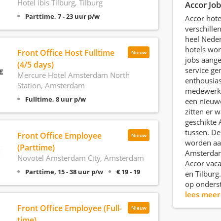
Hotel ibis Tilburg, Tilburg
Accor Jo
Parttime, 7 - 23 uur p/w
Accor hote
verschille
heel Neder
hotels wor
Front Office Host Fulltime
Nieuw
jobs aange
(4/5 days)
service ger
Mercure Hotel Amsterdam North
enthousias
Station, Amsterdam
medewerke
Fulltime, 8 uur p/w
een nieuw
zitten er w
geschikte 
tussen. De
Front Office Employee
Nieuw
worden aa
(Parttime)
Amsterdam
Novotel Amsterdam City, Amsterdam
Accor vaca
Parttime, 15 - 38 uur p/w
€ 19 - 19
en Tilburg.
op onderst
lees mee
Front Office Employee (Full-
Nieuw
time)