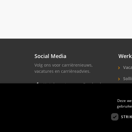
Social Media
Werk
Volg ons voor carrièrenieuws,
Vaca
vacatures en carrièreadvies.
Solli
Hotel vacatures op Facebook
Hote
Hotel vacatures op Instagram
Deze web
Soll
Hotel banen op LinkedIn
gebruike
STRI