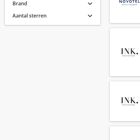
Minor Hotels
(91)
Brand
IHG Hotels & Resorts
(59)
Aantal sterren
Fattal Hotel Group
(41)
H World International
(28)
Hyatt Hotels
(19)
Radisson Hotel Group
(17)
Bilderberg
(13)
Ennismore
(13)
Dalata Hotel Group
(11)
BWH Hotels
(7)
IHMG - International Hotel Management Group
(6)
Louvre Hotels Group
(4)
Pestana Hotel Group
(4)
Wyndham Hotels & Resorts
(4)
Hampshire Hotels
(3)
edyn
(3)
Catalonia Hotels
(2)