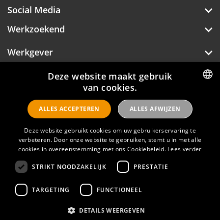
Social Media
Werkzoekend
Werkgever
Over Hotelprofessionals
Deze website maakt gebruik
van cookies.
DUTCH
ALLES ACCEPTEREN
ALLES AFWIJZEN
ENGLISH
Hotelprofessionals
Deze website gebruikt cookies om uw gebruikerservaring te
verbeteren. Door onze website te gebruiken, stemt u in met alle
cookies in overeenstemming met ons Cookiebeleid.
Lees verder
FAQ
STRIKT NOODZAKELIJK
PRESTATIE
Privacyverklaring
Contact
TARGETING
FUNCTIONEEL
Gebruikersvoorwaarden
DETAILS WEERGEVEN