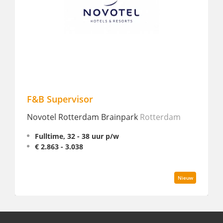
F&B Supervisor
Mixol
Novotel Rotterdam Brainpark
Rotterdam
W Am
Fulltime, 32 - 38 uur p/w
Full
€ 2.863 - 3.038
Nieuw