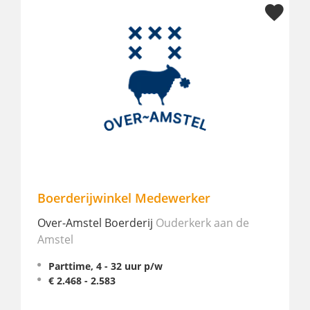
Boerderijwinkel Medewerker
Foo
uur
Over-Amstel Boerderij
Ouderkerk aan de
Amstel
NH C
Noor
Parttime, 4 - 32 uur p/w
€ 2.468 - 2.583
Fu