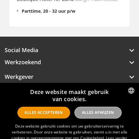
Parttime, 20 - 32 uur p/w
Fu
Social Media
Werkzoekend
Werkgever
Over Hotelprofessionals
Deze website maakt gebruik
van cookies.
DUTCH
ALLES ACCEPTEREN
ALLES AFWIJZEN
ENGLISH
Hotelprofessionals
Deze website gebruikt cookies om uw gebruikerservaring te
verbeteren. Door onze website te gebruiken, stemt u in met alle
FAQ
cookies in overeenstemming met ons Cookiebeleid.
Lees verder