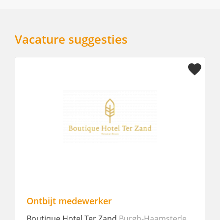
Vacature suggesties
Ontbijt medewerker
Rece
Boutique Hotel Ter Zand
Burgh-Haamstede
MOX