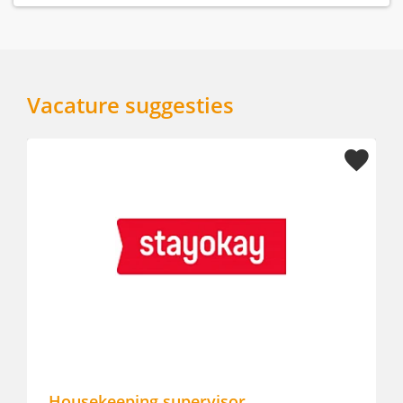
Vacature suggesties
usekeeping supervisor
Houseke