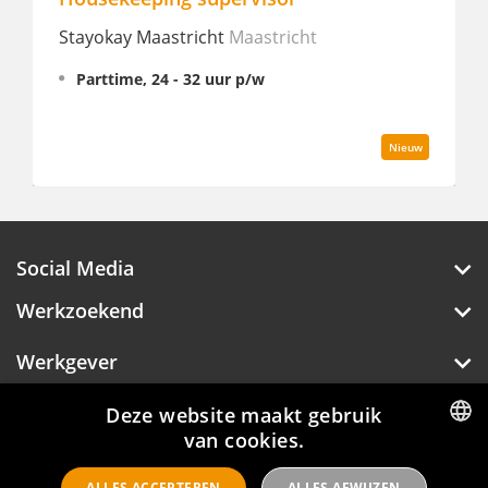
ayokay Maastricht
Maastricht
Anantara 
Amsterd
Parttime, 24 - 32 uur p/w
Fulltime
Nieuw
Social Media
Werkzoekend
Werkgever
Deze website maakt gebruik
Over Hotelprofessionals
van cookies.
DUTCH
ALLES ACCEPTEREN
ALLES AFWIJZEN