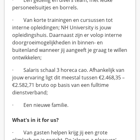
·
Een gezellig en divers team, met leuke
personeelsuitjes en borrels.
·
Van korte trainingen en cursussen tot
interne opleidingen; NH University is jouw
opleidingshuis. Daarnaast zijn er volop interne
doorgroeimogelijkheden in binnen- en
buitenland wanneer jij aangeeft je graag te willen
ontwikkelen;
·
Salaris schaal 3 horeca cao. Afhankelijk van
jouw ervaring ligt dit meestal tussen €2.468,35 –
€2.582,71 bruto op basis van een fulltime
dienstverband;
· Een nieuwe familie.
What's in it for us?
· Van gasten helpen krijg jij een grote