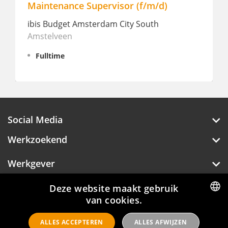
Maintenance Supervisor (f/m/d)
H
ibis Budget Amsterdam City South
S
Amstelveen
S
Fulltime
Social Media
Werkzoekend
Werkgever
Over Hotelprofessionals
Deze website maakt gebruik
van cookies.
DUTCH
ALLES ACCEPTEREN
ALLES AFWIJZEN