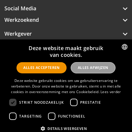
Social Media
Werkzoekend
Werkgever
Over Hotelprofessionals
Deze website maakt gebruik
van cookies.
DUTCH
ALLES ACCEPTEREN
ALLES AFWIJZEN
ENGLISH
Hotelprofessionals
Deze website gebruikt cookies om uw gebruikerservaring te
verbeteren. Door onze website te gebruiken, stemt u in met alle
cookies in overeenstemming met ons Cookiebeleid.
Lees verder
FAQ
STRIKT NOODZAKELIJK
PRESTATIE
Privacyverklaring
Contact
TARGETING
FUNCTIONEEL
Gebruikersvoorwaarden
DETAILS WEERGEVEN