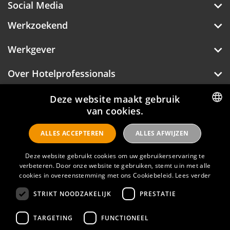
Social Media
Werkzoekend
Werkgever
Over Hotelprofessionals
Deze website maakt gebruik
van cookies.
DUTCH
Hotelprofessionals
ALLES ACCEPTEREN
ALLES AFWIJZEN
ENGLISH
Deze website gebruikt cookies om uw gebruikerservaring te
FAQ
verbeteren. Door onze website te gebruiken, stemt u in met alle
cookies in overeenstemming met ons Cookiebeleid.
Lees verder
Privacyverklaring
STRIKT NOODZAKELIJK
PRESTATIE
Contact
TARGETING
FUNCTIONEEL
Gebruikersvoorwaarden