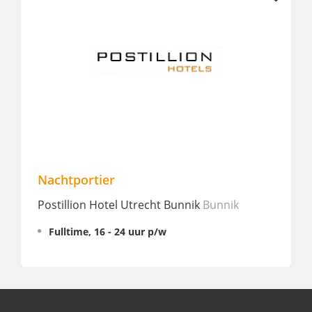
Nachtportier
Medew
Postillion Hotel Utrecht Bunnik
Bunnik
Boutiq
Fulltime, 16 - 24 uur p/w
Fullt
€ 2.46