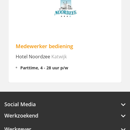
F&B Management Trainee
Holiday Inn Express Amsterdam - Nor
Riverside
Amsterdam
Fulltime, 38 uur p/w
€ 500 - 500
Social Media
Werkzoekend