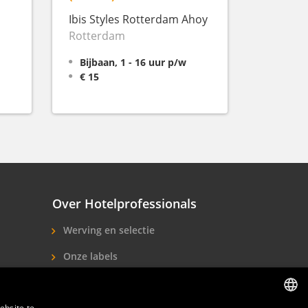
Ibis Styles Rotterdam Ahoy
Rotterdam
Bijbaan, 1 - 16 uur p/w
€ 15
Over Hotelprofessionals
Werving en selectie
Onze labels
Over ons
ebsite te