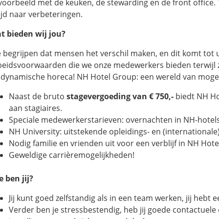
jvoorbeeld met de keuken, de stewarding en de front office. T
tijd naar verbeteringen.
t bieden wij jou?
 begrijpen dat mensen het verschil maken, en dit komt tot u
beidsvoorwaarden die we onze medewerkers bieden terwijl 
 dynamische horeca! NH Hotel Group: een wereld van mogel
Naast de bruto
stagevergoeding van € 750,-
biedt NH Ho
aan stagiaires.
Speciale medewerkerstarieven: overnachten in NH-hotels
NH University: uitstekende opleidings- en (international
Nodig familie en vrienden uit voor een verblijf in NH Hot
Geweldige carrièremogelijkheden!
e ben jij?
Jij kunt goed zelfstandig als in een team werken, jij hebt e
Verder ben je stressbestendig, heb jij goede contactuele 