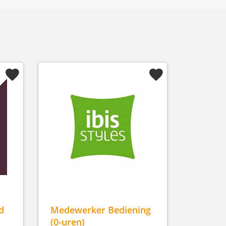
d
Medewerker Bediening
(0-uren)