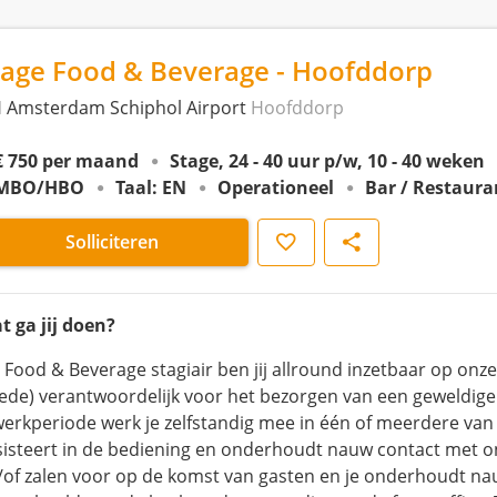
tage Food & Beverage - Hoofddorp
 Amsterdam Schiphol Airport
Hoofddorp
€ 750 per maand
Stage, 24 - 40 uur p/w, 10 - 40 weken
MBO/HBO
Taal: EN
Operationeel
Bar / Restaura
Opslaan
Delen
Solliciteren
t ga jij doen?
s Food & Beverage stagiair ben jij allround inzetbaar op onz
ede) verantwoordelijk voor het bezorgen van een geweldige 
werkperiode werk je zelfstandig mee in één of meerdere van
sisteert in de bediening en onderhoudt nauw contact met on
/of zalen voor op de komst van gasten en je onderhoudt na