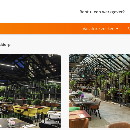
Bent u een werkgever?
Vacature zoeken
S
fddorp