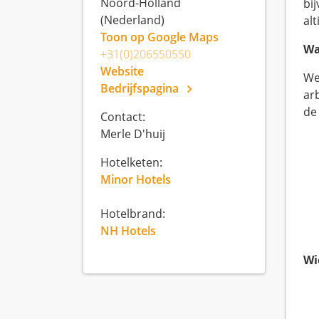
Noord-Holland
bi
(Nederland)
al
Toon op Google Maps
Wa
+31(0)206550550
Website
We
Bedrijfspagina
ar
de
Contact:
Merle D'huij
Hotelketen:
Minor Hotels
Hotelbrand:
NH Hotels
Wi