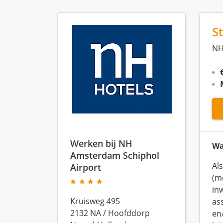
S
NH
Werken bij NH
Wa
Amsterdam Schiphol
Al
Airport
(m
in
Kruisweg 495
as
2132 NA
/
Hoofddorp
en