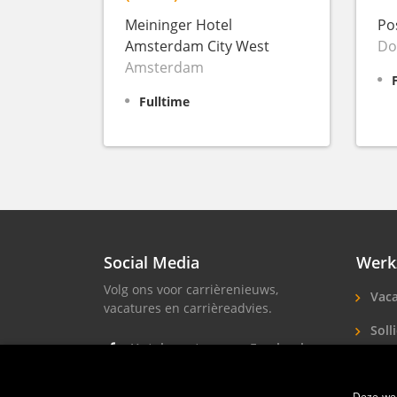
Meininger Hotel
Po
Amsterdam City West
Do
Amsterdam
Fulltime
Social Media
Werk
Volg ons voor carrièrenieuws,
Vaca
vacatures en carrièreadvies.
Solli
Hotel vacatures op Facebook
Hote
Hotel vacatures op Instagram
Deze web