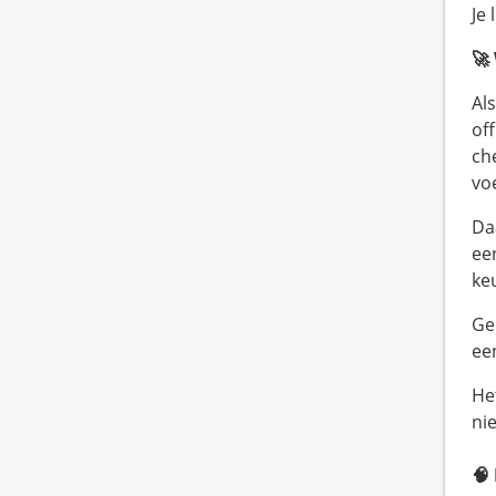
Je
🚀
Al
off
ch
voe
Da
ee
ke
Ge
ee
Het
nie
🧠 