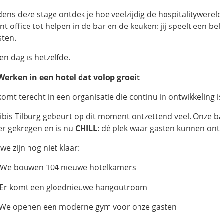
jdens deze stage ontdek je hoe veelzijdig de hospitalitywerel
nt office tot helpen in de bar en de keuken: jij speelt een be
sten.
en dag is hetzelfde.
Werken in een hotel dat volop groeit
komt terecht in een organisatie die continu in ontwikkeling i
j ibis Tilburg gebeurt op dit moment ontzettend veel. Onze 
er gekregen en is nu
CHILL
: dé plek waar gasten kunnen on
we zijn nog niet klaar:
️ We bouwen 104 nieuwe hotelkamers
 Er komt een gloednieuwe hangoutroom
 We openen een moderne gym voor onze gasten