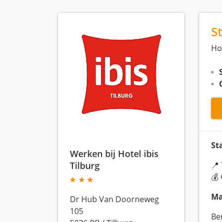
S
Hot
St
Werken bij Hotel ibis
Tilburg
📍 
💰
Ma
Dr Hub Van Doorneweg
105
Ben