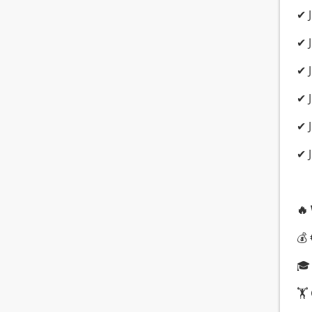
✔ J
✔ J
✔ 
✔ 
✔ 
✔ 
🔥
💰
🎓
🏋️