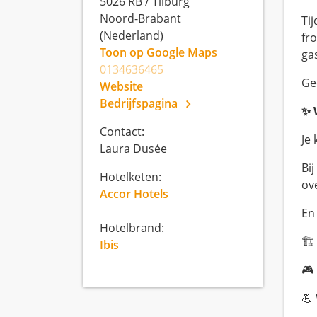
5026 RB
/
Tilburg
Noord-Brabant
Ti
(Nederland)
fro
Toon op Google Maps
ga
0134636465
Ge
Website
Bedrijfspagina
✨ 
Contact:
Je 
Laura Dusée
Bi
Hotelketen:
ov
Accor Hotels
En 
Hotelbrand:
🏗
Ibis
🎮
💪