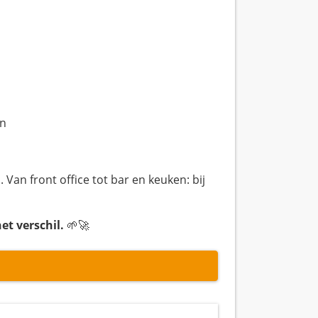
en
. Van front office tot bar en keuken: bij
t verschil.
🌱🚀