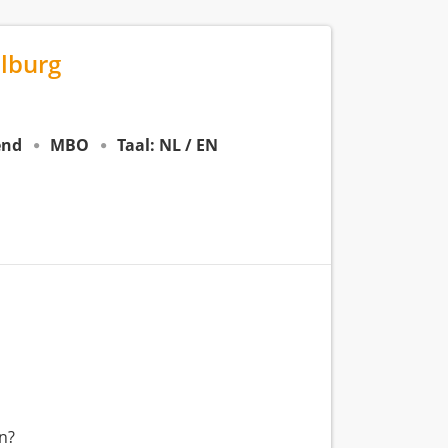
ilburg
end
MBO
Taal: NL / EN
en?