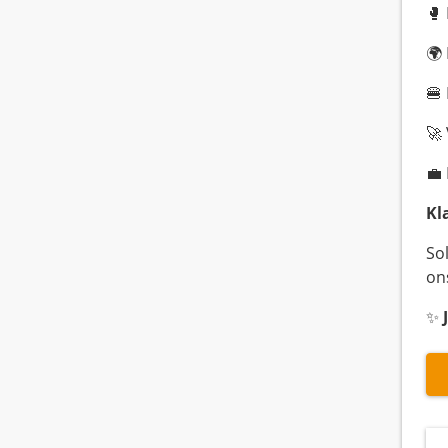
🥊
🌍
🍔
🚀
💼
Kl
Sol
on
✨