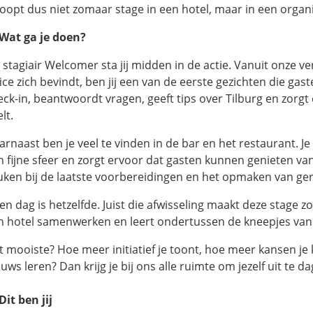
 loopt dus niet zomaar stage in een hotel, maar in een organi
 Wat ga je doen?
s stagiair Welcomer sta jij midden in de actie. Vanuit onze 
ice zich bevindt, ben jij een van de eerste gezichten die gas
eck-in, beantwoordt vragen, geeft tips over Tilburg en zorgt
lt.
arnaast ben je veel te vinden in de bar en het restaurant. J
n fijne sfeer en zorgt ervoor dat gasten kunnen genieten van
uken bij de laatste voorbereidingen en het opmaken van ge
en dag is hetzelfde. Juist die afwisseling maakt deze stage z
n hotel samenwerken en leert ondertussen de kneepjes van h
 mooiste? Hoe meer initiatief je toont, hoe meer kansen je kr
uws leren? Dan krijg je bij ons alle ruimte om jezelf uit te d
Dit ben jij