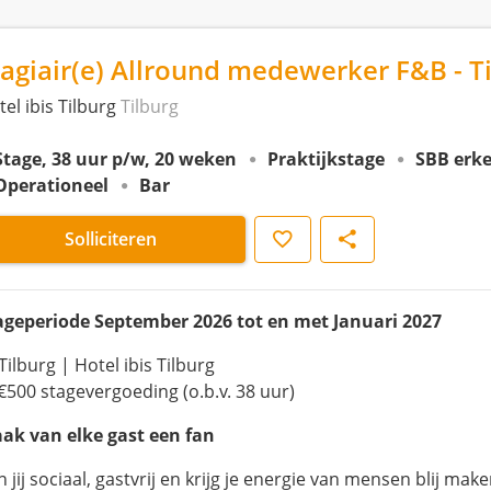
tagiair(e) Allround medewerker F&B - T
el ibis Tilburg
Tilburg
Stage, 38 uur p/w, 20 weken
Praktijkstage
SBB erk
Operationeel
Bar
Opslaan
Delen
Solliciteren
ageperiode September 2026 tot en met Januari 2027
Tilburg | Hotel ibis Tilburg
 €500 stagevergoeding (o.b.v. 38 uur)
ak van elke gast een fan
 jij sociaal, gastvrij en krijg je energie van mensen blij mak