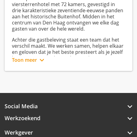
viersterrenhotel met 72 kamers, gevestigd in
drie karakteristieke zeventiende-eeuwse panden
aan het historische Buitenhof. Midden in het
centrum van Den Haag ontvangen we elke dag
gasten van over de hele wereld.
Achter die gastbeleving staat een team dat het
verschil maakt. We werken samen, helpen elkaar
en geloven dat je het beste presteert als je jezelf
kunt zijn. Daarom krijg je bij ons de ruimte om te
Toon meer
leren, mee te denken en jezelf te ontwikkelen.
Geen dag is hetzelfde. Of je nu werkt bij de
receptie, in de housekeeping, in de keuken of
achter de schermen: jouw werk heeft direct
invloed op de ervaring van onze gasten. Jij zorgt
ervoor dat zij met een glimlach vertrekken.
Social Media
Zoek jij een baan waar je onderdeel bent van een
betrokken team, verantwoordelijkheid krijgt en
Werkzoekend
iedere dag iets nieuws meemaakt? Dan pas je
misschien wel perfect bij Boutique Hotel Corona.
Werkgever