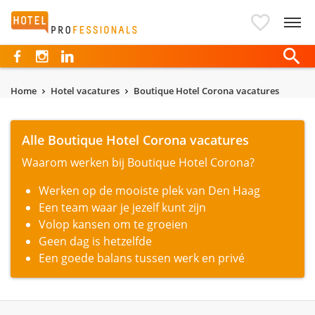
Hotelprofessionals
Home
Hotel vacatures
Boutique Hotel Corona vacatures
Alle Boutique Hotel Corona vacatures
Waarom werken bij Boutique Hotel Corona?
Werken op de mooiste plek van Den Haag
Een team waar je jezelf kunt zijn
Volop kansen om te groeien
Geen dag is hetzelfde
Een goede balans tussen werk en privé